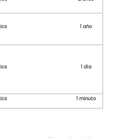
ics
1 año
ics
1 día
ics
1 minuto