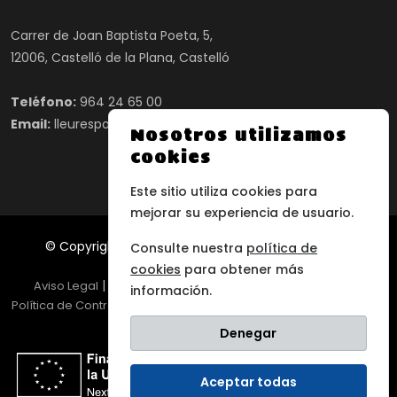
Carrer de Joan Baptista Poeta, 5,
12006, Castelló de la Plana, Castelló
Teléfono:
964 24 65 00
Email:
lleuresport@lleuresport.com
Nosotros utilizamos
cookies
Este sitio utiliza cookies para
mejorar su experiencia de usuario.
© Copyright 2025 Lleuresport, Todos los derechos
Consulte nuestra
política de
reservados
cookies
para obtener más
|
|
|
Aviso Legal
Política de Privacidad
Política de Cookies
información.
|
|
Política de Contratación
Política de Devoluciones
Declaración
de Accesibilidad
Denegar
Aceptar todas